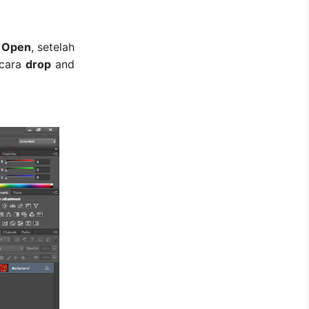
h
Open
, setelah
 cara
drop
and