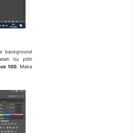
ai background
lah itu pilih
nus 100
. Maka