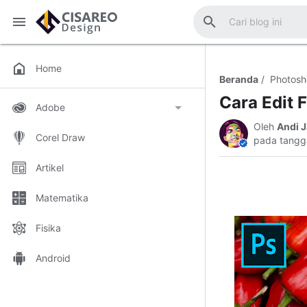
Cisareo Design - Tutorial Edukasi
Home
Beranda
Photosh
Cara Edit 
Adobe
Oleh
Andi J
Corel Draw
Adobe Ilustrator
Photoshop
pada tangg
Artikel
Matematika
Fisika
Android