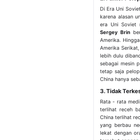
Di Era Uni Sovie
karena alasan u
era Uni Soviet 
Sergey Brin
ber
Amerika. Hingga 
Amerika Serikat
lebih dulu diba
sebagai mesin p
tetap saja pelop
China hanya seba
3. Tidak Terk
Rata - rata medi
terlihat receh 
China terlihat r
yang berbau neg
lekat dengan or