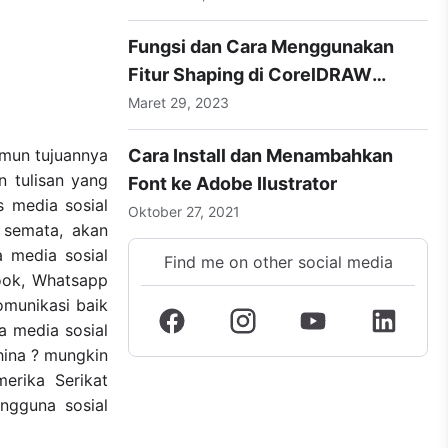
Fungsi dan Cara Menggunakan
Fitur Shaping di CorelDRAW
dengan Mudah
Maret 29, 2023
amun tujuannya
Cara Install dan Menambahkan
 tulisan yang
Font ke Adobe Ilustrator
 media sosial
Oktober 27, 2021
 semata, akan
 media sosial
Find me on other social media
book, Whatsapp
omunikasi baik
a media sosial
China ? mungkin
erika Serikat
ngguna sosial