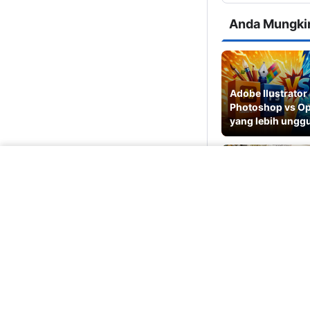
Anda Mungkin
Adobe Ilustrato
Photoshop vs O
yang lebih ungg
Apakah seorang 
Grafis Harus Pan
Menggambar ?
Postingan Le