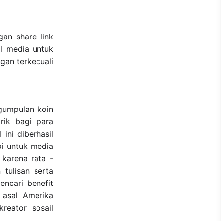
gan share link
al media untuk
gan terkecuali
ngumpulan koin
rik bagi para
ini diberhasil
pi untuk media
 karena rata -
tulisan serta
encari benefit
 asal Amerika
reator sosail