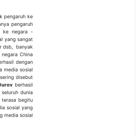
k pengaruh ke
danya pengaruh
a ke negara -
al yang sangat
er dsb, banyak
i negara China
erhasil dengan
 media sosial
sering disebut
Durov
berhasil
 seluruh dunia
terasa begitu
ia sosial yang
ng media sosial