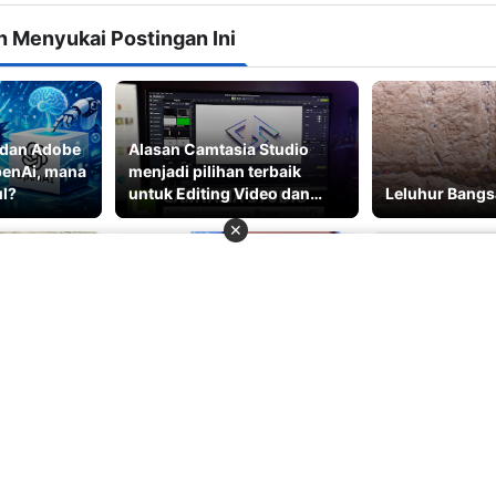
 Menyukai Postingan Ini
r dan Adobe
Alasan Camtasia Studio
penAi, mana
menjadi pilihan terbaik
ul?
untuk Editing Video dan
Leluhur Bangs
Motion Graphic
✕
Desainer
Kerja Posisi Desainer Grafis
Pengalaman D
dai
dan Jenis Software yang
Google Adsens
Harus Dikuasai
Konten Kembal
bih Baru
Post