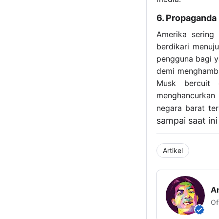
6. Propaganda
Amerika sering
berdikari menuj
pengguna bagi y
demi menghambat
Musk bercuit 
menghancurkan 
negara barat te
sampai saat in
Artikel
An
Of