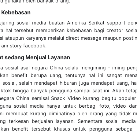
 digunakan oleh banyak orang.
n Kebebasan
jaring sosial media buatan Amerika Serikat support den
ya hal tersebut memberikan kebebasan bagi creator sosi
si ataupun karyanya melalui direct message maupun postin
ram story facebook.
hat sedang Menjual Layanan
ia sosial asal negara China selalu mengiming - iming pe
kan benefit berupa uang, tentunya hal ini sangat mena
sosial, selain mendapat hiburan juga mendapat uang, hal 
Tiktok hingga banyak pengguna sampai saat ini. Akan teta
l negara China semisal Snack Video kurang begitu populer
guna sosial media hanya untuk berbagi foto, video dan 
ini membuat kurang diminatinya oleh orang yang tidak m
ng terkesan berjualan layanan. Sementara sosial media
ikan benefit tersebut khusus untuk pengguna sebagai k