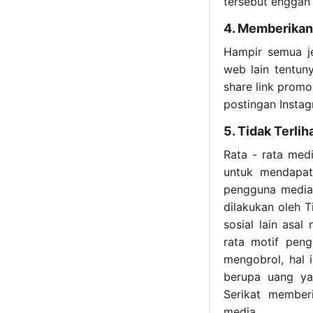
tersebut enggan
4. Memberika
Hampir semua je
web lain tentun
share link promo
postingan Instag
5. Tidak Terli
Rata - rata med
untuk mendapat
pengguna media 
dilakukan oleh 
sosial lain asa
rata motif peng
mengobrol, hal 
berupa uang ya
Serikat member
media.