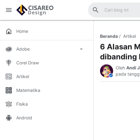
Cisareo Design - Tutorial Edukasi
Home
Beranda
Artikel
6 Alasan M
Adobe
dibanding 
Corel Draw
Adobe Ilustrator
Photoshop
Oleh
Andi J
pada tangg
Artikel
Matematika
Fisika
Android