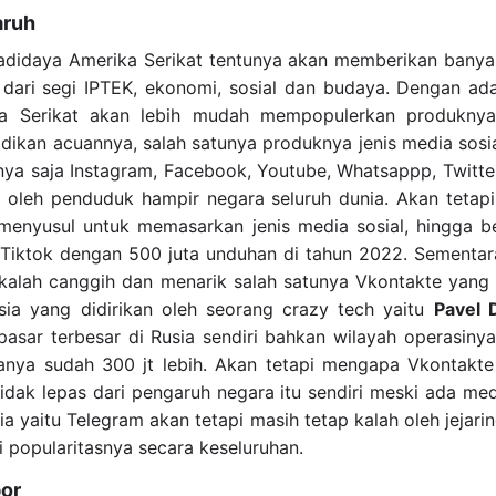
aruh
adidaya Amerika Serikat tentunya akan memberikan banya
k dari segi IPTEK, ekonomi, sosial dan budaya. Dengan a
ka Serikat akan lebih mudah mempopulerkan produkny
dikan acuannya, salah satunya produknya jenis media sosi
hnya saja Instagram, Facebook, Youtube, Whatsappp, Twitt
n oleh penduduk hampir negara seluruh dunia. Akan tetap
 menyusul untuk memasarkan jenis media sosial, hingga b
iktok dengan 500 juta unduhan di tahun 2022. Sementara
 kalah canggih dan menarik salah satunya Vkontakte yang 
ia yang didirikan oleh seorang crazy tech yaitu
Pavel 
asar terbesar di Rusia sendiri bahkan wilayah operasinya
nya sudah 300 jt lebih. Akan tetapi mengapa Vkontakte 
tidak lepas dari pengaruh negara itu sendiri meski ada med
ia yaitu Telegram akan tetapi masih tetap kalah oleh jejari
i popularitasnya secara keseluruhan.
por