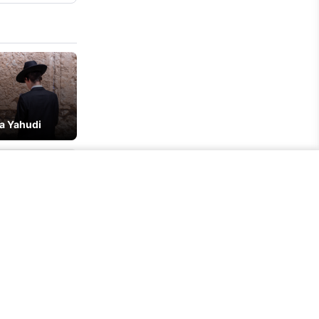
a Yahudi
ibanned
e dan Buat
i
ingan Lama