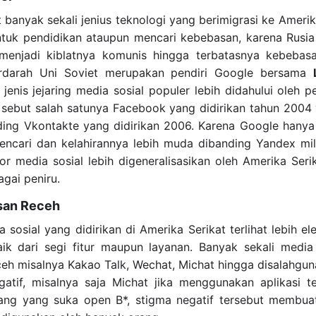
t banyak sekali jenius teknologi yang berimigrasi ke Amerik
ntuk pendidikan ataupun mencari kebebasan, karena Rusia
menjadi kiblatnya komunis hingga terbatasnya kebebasa
darah Uni Soviet merupakan pendiri Google bersama
jenis jejaring media sosial populer lebih didahului oleh p
, sebut salah satunya Facebook yang didirikan tahun 2004
nding Vkontakte yang didirikan 2006. Karena Google hanya
encari dan kelahirannya lebih muda dibanding Yandex mi
or media sosial lebih digeneralisasikan oleh Amerika Seri
gai peniru.
esan Receh
a sosial yang didirikan di Amerika Serikat terlihat lebih e
baik dari segi fitur maupun layanan. Banyak sekali media
eceh misalnya Kakao Talk, Wechat, Michat hingga disalahgun
atif, misalnya saja Michat jika menggunakan aplikasi t
ang yang suka open B*, stigma negatif tersebut membuat