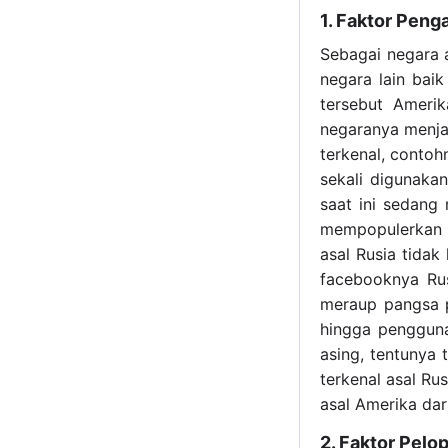
1. Faktor Peng
Sebagai negara 
negara lain bai
tersebut Ameri
negaranya menja
terkenal, conto
sekali digunaka
saat ini sedang
mempopulerkan T
asal Rusia tidak
facebooknya Rus
meraup pangsa p
hingga pengguna
asing, tentunya 
terkenal asal Rus
asal Amerika dar
2. Faktor Pelo