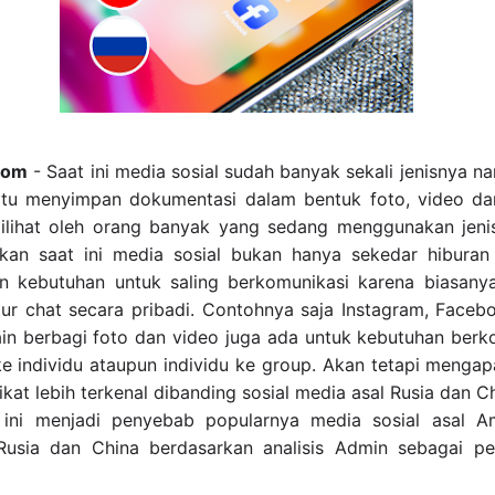
com
- Saat ini media sosial sudah banyak sekali jenisnya n
tu menyimpan dokumentasi dalam bentuk foto, video dan
ilihat oleh orang banyak yang sedang menggunakan jenis
kan saat ini media sosial bukan hanya sekedar hiburan
n kebutuhan untuk saling berkomunikasi karena biasanya
fitur chat secara pribadi. Contohnya saja Instagram, Face
lain berbagi foto dan video juga ada untuk kebutuhan berk
ke individu ataupun individu ke group. Akan tetapi mengap
ikat lebih terkenal dibanding sosial media asal Rusia dan 
 ini menjadi penyebab popularnya media sosial asal Am
Rusia dan China berdasarkan analisis Admin sebagai pe