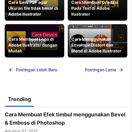
Cara Save PDF agar
Cara Membuat Gradasi
Ukuran file tidak besar di
Pada Text di Adobe
Adobe Ilustrator
Ilustrator
Cara Membuat Logo di
Cara Menggunakan
Adobe Ilustrator dengan
Envelope Distort dan
Mudah
Blend di Adobe Ilustrator
Postingan Lebih Baru
Postingan Lama
Trending
Cara Membuat Efek timbul menggunakan Bevel
& Emboss di Photoshop
Agustus 07, 2021